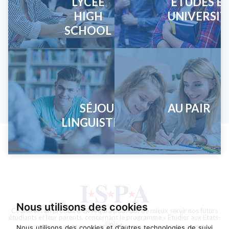
LYCÉE
ÉTUDES E
HIGH
UNIVERSIT
SCHOOL
SÉJOURS
AU PAIR
LINGUISTIQUES
Nous utilisons des cookies
Ce site est un produit d’ISPA qui a pour but de mieux servir nos futurs
étudiants et leur parents, concernant le programme « Etudier aux Etats-
Unis ».
Nous utilisons des cookies et d'autres technologies de suivi