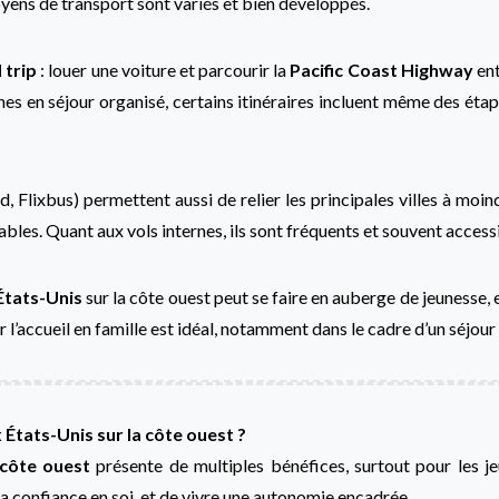
yens de transport sont variés et bien développés.
 trip
: louer une voiture et parcourir la
Pacific Coast Highway
ent
unes en séjour organisé, certains itinéraires incluent même des ét
 Flixbus) permettent aussi de relier les principales villes à moi
es. Quant aux vols internes, ils sont fréquents et souvent accessibl
États-Unis
sur la côte ouest peut se faire en auberge de jeunesse, e
’accueil en famille est idéal, notamment dans le cadre d’un séjour 
x États-Unis sur la côte ouest ?
côte ouest
présente de multiples bénéfices, surtout pour les j
 la confiance en soi, et de vivre une autonomie encadrée.