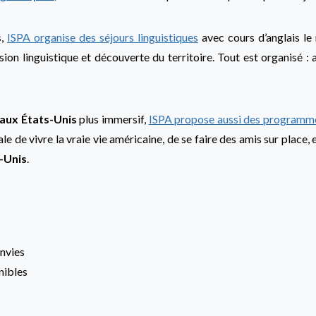
s
,
ISPA organise des séjours linguistiques
avec cours d’anglais le 
ion linguistique et découverte du territoire. Tout est organisé : a
 aux États-Unis
plus immersif,
ISPA propose aussi des programme
ale de vivre la vraie vie américaine, de se faire des amis sur place
-Unis
.
envies
nibles