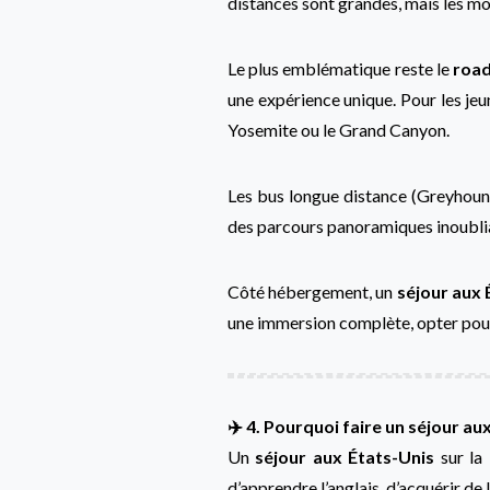
distances sont grandes, mais les mo
Le plus emblématique reste le
road
une expérience unique. Pour les je
Yosemite ou le Grand Canyon.
Les bus longue distance (Greyhound,
des parcours panoramiques inoubliabl
Côté hébergement, un
séjour aux 
une immersion complète, opter pour l
✈️ 4. Pourquoi faire un séjour au
Un
séjour aux États-Unis
sur la
d’apprendre l’anglais, d’acquérir de